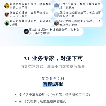
有些资料只有扫描件，提取数据
经过N版修改，数据反复
检索核
拼眼力靠手敲
对，溯源难
财务公式计算，金额单位转换，
必须按格式规范填写，每次都要
让人头大啊😤
检查好几遍
几百页的募集说明书，
必须做到
写完文档还要提业务流程，
一份
0错误
份上传好麻烦
要找好多原始材料才能开始写，
资料好
多，还有扫描件
AI 业务专家，对症下药
两套技术方案，胜任不同文档撰写任务
复杂业务文档
智能刷报
支持各类募集说明书（公司债、债务融资工具等）
AI 语义理解，智能生成内容框架