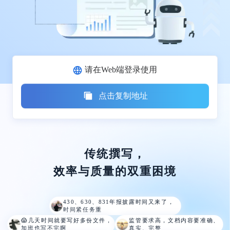
请在Web端登录使用
点击复制地址
传统撰写，
效率与质量的双重困境
430、630、831年报披露时间又来
了，
时间紧任务重
😱几天时间就要写好多份文件，
监管要求高，文档内容要准确、
加班也写不完啊
真实、完整